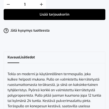
Sagaform
Tekla
Termospullo
Lisää tarjouskoriin
Ruskea
määrä
Jätä kysymys tuotteesta
Kuvaus
Lisätiedot
Tekla on moderni ja käytännöllinen termospullo, joka
kulkee helposti mukana. Pullo on valmistettu kierrätetystä
ruostumattomasta teräksestä, ja siinä on kaksinkertainen
tyhjiöeristys. Pyöreä korkki on valmistettu kierrätetystä
polypropeenista. Pullo pitää juoman kuumana jopa 12 tuntia
tai kylmänä 24 tuntia. Kestävä pulverimaalattu pinta.
Teräspullo on konepesun kestävä, saatavilla useissa