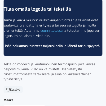
Tilaa omalla logolla tai tekstillä
Tämä ja kaikki muutkin verkkokaupan tuotteet ja tekstiilit ovat
saatavilla brändättynä yrityksesi tai seurasi logolla ja muilla
elementeillä. Autamme
suunnittelussa
ja toteutamme jopa sen
logon, jos sellaista ei vielä ole.
Lisää haluamasi tuotteet tarjouskoriin ja lähetä tarjouspyyntö!
Tekla on moderni ja käytännöllinen termospullo, joka kulkee
helposti mukana. Pullo on valmistettu kierrätetystä
ruostumattomasta teräksestä, ja siinä on kaksinkertainen
tyhjiöeristys.
Kestävä
Määrä