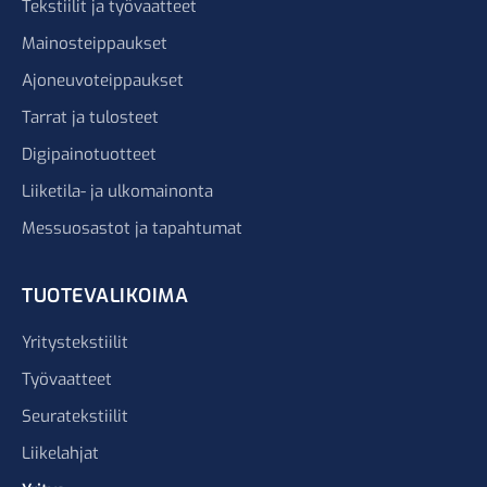
Tekstiilit ja työvaatteet
Mainosteippaukset
Ajoneuvoteippaukset
Tarrat ja tulosteet
Digipainotuotteet
Liiketila- ja ulkomainonta
Messuosastot ja tapahtumat
TUOTEVALIKOIMA
Yritystekstiilit
Työvaatteet
Seuratekstiilit
Liikelahjat