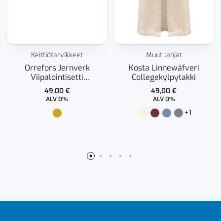
Keittiötarvikkeet
Muut lahjat
Orrefors Jernverk
Kosta Linnewäfveri
Viipalointisetti
Collegekylpytakki
leikkuulaudalla
49,00
€
49,00
€
ALV 0%
ALV 0%
+1