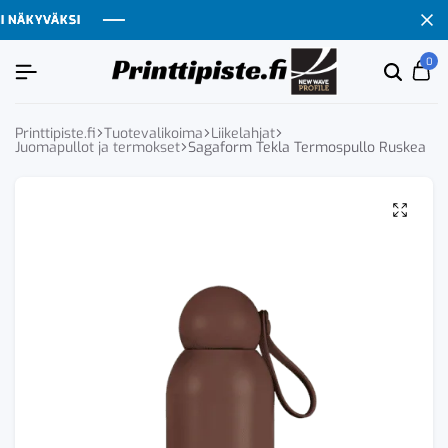
NÄKYVÄKSI
NÄKYVÄKSI
NÄKYVÄKSI
NÄKYVÄKSI
0
Etsi
Ca
tuoten
tai
tuote
Printtipiste.fi
Tuotevalikoima
Liikelahjat
Juomapullot ja termokset
Sagaform Tekla Termospullo Ruskea