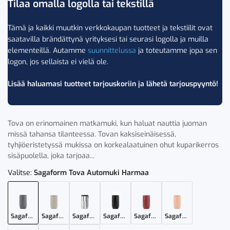
Tilaa omalla logolla tai tekstillä
Tämä ja kaikki muutkin verkkokaupan tuotteet ja tekstiilit ovat
saatavilla brändättynä yrityksesi tai seurasi logolla ja muilla
elementeillä. Autamme
suunnittelussa
ja toteutamme jopa sen
logon, jos sellaista ei vielä ole.
Lisää haluamasi tuotteet tarjouskoriin ja lähetä tarjouspyyntö!
Tova on erinomainen matkamuki, kun haluat nauttia juoman
missä tahansa tilanteessa. Tovan kaksiseinäisessä,
tyhjiöeristetyssä mukissa on korkealaatuinen ohut kuparikerros
sisäpuolella, joka tarjoaa...
Valitse:
Sagaform Tova Automuki Harmaa
Sagaform Tova Automuki Harmaa
Sagaform Tova Automuki Beige
Sagaform Tova Automuki Hopea
Sagaform Tova Automuki Musta
Sagaform Tova Automuki Punainen
Sagaform Tova Automuki Roosa