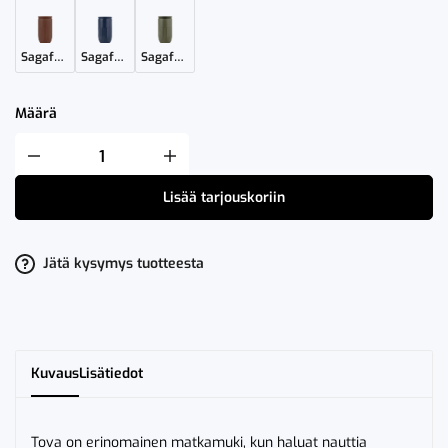
Sagaform Tova Automuki Ruskea
Sagaform Tova Automuki Sininen
Sagaform Tova Automuki Vihreä
Määrä
Sagaform
Tova
Automuki
Lisää tarjouskoriin
Harmaa
määrä
Jätä kysymys tuotteesta
Kuvaus
Lisätiedot
Tova on erinomainen matkamuki, kun haluat nauttia