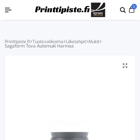
ÄKYVÄKSI
ÄKYVÄKSI
ÄKYVÄKSI
ÄKYVÄKSI
0
Etsi
Ca
tuoten
tai
tuote
Printtipiste.fi
Tuotevalikoima
Liikelahjat
Mukit
Sagaform Tova Automuki Harmaa