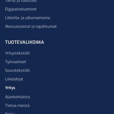
Tarrat ja tulosteet
Digipainotuotteet
Liiketila- ja ulkomainonta
Messuosastot ja tapahtumat
TUOTEVALIKOIMA
Yritystekstiilit
Työvaatteet
Seuratekstiilit
Liikelahjat
Yritys
Ajankohtaista
Tietoa meistä