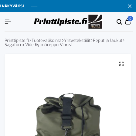
NÄKYVÄKSI
NÄKYVÄKSI
NÄKYVÄKSI
NÄKYVÄKSI
0
Etsi
Ca
tuoten
tai
tuote
Printtipiste.fi
Tuotevalikoima
Yritystekstiilit
Reput ja laukut
Sagaform Vide Kylmäreppu Vihreä