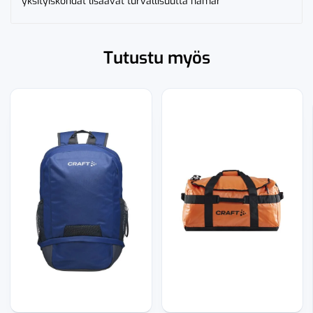
yksityiskohdat lisäävät turvallisuutta hämär
Tutustu myös