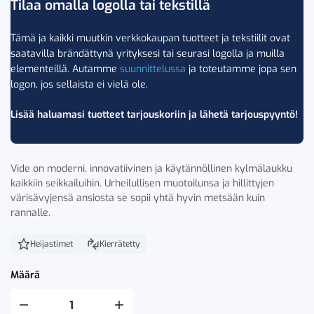
Tilaa omalla logolla tai tekstillä
Tämä ja kaikki muutkin verkkokaupan tuotteet ja tekstiilit ovat
saatavilla brändättynä yrityksesi tai seurasi logolla ja muilla
elementeillä. Autamme
suunnittelussa
ja toteutamme jopa sen
logon, jos sellaista ei vielä ole.
Lisää haluamasi tuotteet tarjouskoriin ja lähetä tarjouspyyntö!
Vide on moderni, innovatiivinen ja käytännöllinen kylmälaukku
kaikkiin seikkailuihin. Urheilullisen muotoilunsa ja hillittyjen
värisävyjensä ansiosta se sopii yhtä hyvin metsään kuin
rannalle.
Heijastimet
Kierrätetty
Määrä
Sagaform