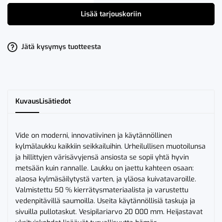
Vide
Kylmäreppu
Lisää tarjouskoriin
Vihreä
määrä
Jätä kysymys tuotteesta
Kuvaus
Lisätiedot
Vide on moderni, innovatiivinen ja käytännöllinen
kylmälaukku kaikkiin seikkailuihin. Urheilullisen muotoilunsa
ja hillittyjen värisävyjensä ansiosta se sopii yhtä hyvin
metsään kuin rannalle. Laukku on jaettu kahteen osaan:
alaosa kylmäsäilytystä varten, ja yläosa kuivatavaroille.
Valmistettu 50 % kierrätysmateriaalista ja varustettu
vedenpitävillä saumoilla. Useita käytännöllisiä taskuja ja
sivuilla pullotaskut. Vesipilariarvo 20 000 mm. Heijastavat