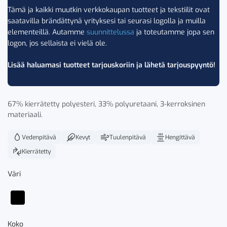
Tämä ja kaikki muutkin verkkokaupan tuotteet ja tekstiilit ovat
saatavilla brändättynä yrityksesi tai seurasi logolla ja muilla
elementeillä. Autamme
suunnittelussa
ja toteutamme jopa sen
logon, jos sellaista ei vielä ole.
Lisää haluamasi tuotteet tarjouskoriin ja lähetä tarjouspyyntö!
67% kierrätetty polyesteri, 33% polyuretaani, 3-kerroksinen
materiaali.
Vedenpitävä
Kevyt
Tuulenpitävä
Hengittävä
Kierrätetty
Väri
Koko