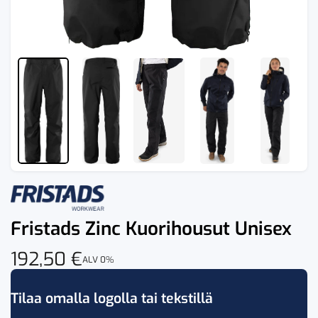
Fristads Zinc Kuorihousut Unisex
192,50
€
ALV 0%
Tilaa omalla logolla tai tekstillä