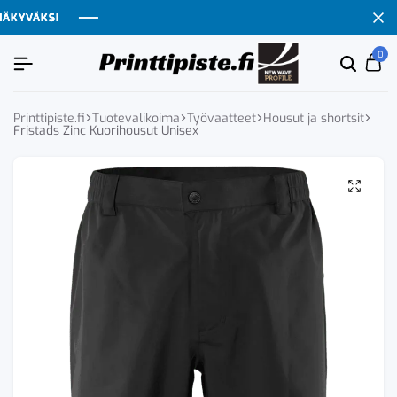
YVÄKSI
YVÄKSI
YVÄKSI
YVÄKSI
0
Etsi
Ca
tuoten
tai
tuote
Printtipiste.fi
Tuotevalikoima
Työvaatteet
Housut ja shortsit
Fristads Zinc Kuorihousut Unisex