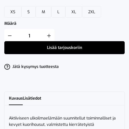
XS
S
M
L
XL
2XL
Määrä
Fristads
Zinc
Kuorihousut
Lisää tarjouskoriin
Unisex
määrä
Jätä kysymys tuotteesta
Kuvaus
Lisätiedot
Aktiiviseen ulkoilmaelämään suunnitellut toiminnalliset ja
kevyet kuorihousut, valmistettu kierrätetyistä