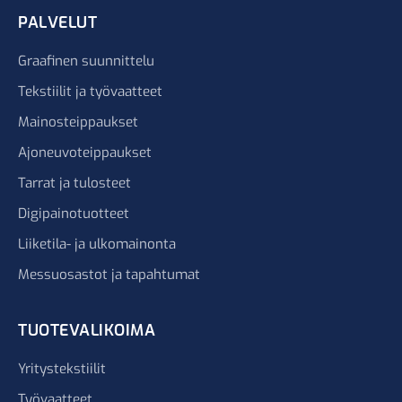
PALVELUT
Graafinen suunnittelu
Tekstiilit ja työvaatteet
Mainosteippaukset
Ajoneuvoteippaukset
Tarrat ja tulosteet
Digipainotuotteet
Liiketila- ja ulkomainonta
Messuosastot ja tapahtumat
TUOTEVALIKOIMA
Yritystekstiilit
Työvaatteet