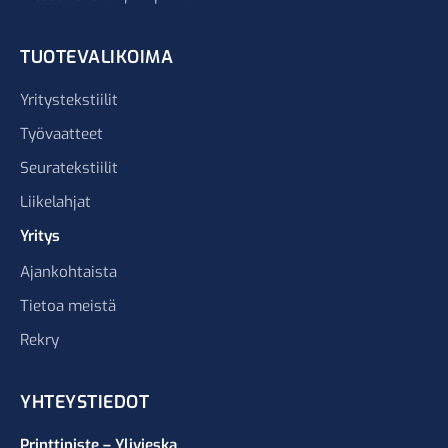
TUOTEVALIKOIMA
Yritystekstiilit
Työvaatteet
Seuratekstiilit
Liikelahjat
Yritys
Ajankohtaista
Tietoa meistä
Rekry
YHTEYSTIEDOT
Printtipiste – Ylivieska