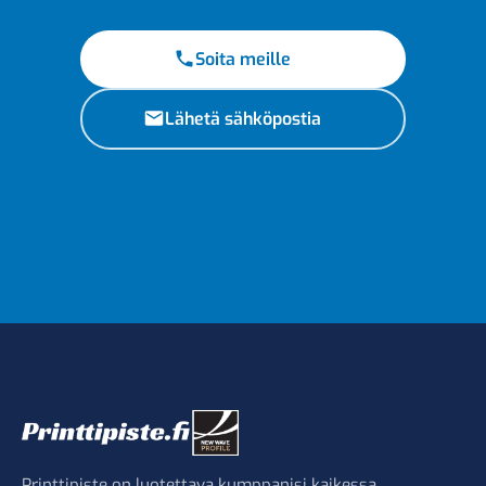
Soita meille
Lähetä sähköpostia
Printtipiste on luotettava kumppanisi kaikessa