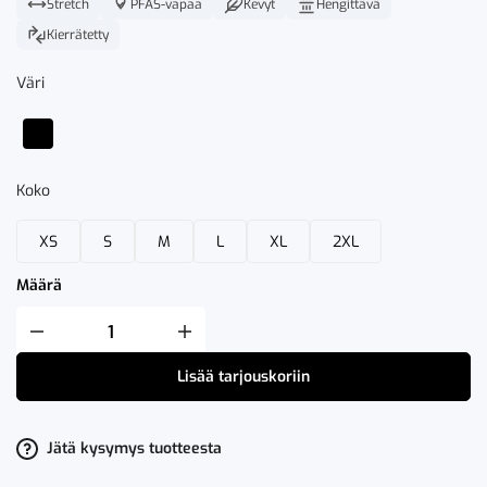
Stretch
PFAS-vapaa
Kevyt
Hengittävä
Kierrätetty
Väri
Koko
XS
S
M
L
XL
2XL
Määrä
Fristads
Zircon
Outdoor
Lisää tarjouskoriin
Stretch
Shortsit
määrä
Jätä kysymys tuotteesta