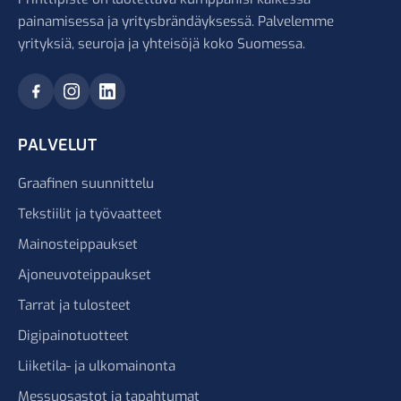
painamisessa ja yritysbrändäyksessä. Palvelemme
yrityksiä, seuroja ja yhteisöjä koko Suomessa.
PALVELUT
Graafinen suunnittelu
Tekstiilit ja työvaatteet
Mainosteippaukset
Ajoneuvoteippaukset
Tarrat ja tulosteet
Digipainotuotteet
Liiketila- ja ulkomainonta
Messuosastot ja tapahtumat