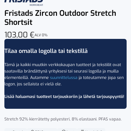
Fristads Zircon Outdoor Stretch
Shortsit
103,00
€
ALV 0%
Tilaa omalla logolla tai tekstillä
Tämä ja kaikki muutkin verkkokaupan tuotteet ja tekstiilit ovat
saatavilla brändättynä yrityksesi tai seurasi logolla ja muilla
elementeillä. Autamme
suunnittelussa
ja toteutamme jopa sen
logon, jos sellaista ei vielä ole.
Lisää haluamasi tuotteet tarjouskoriin ja lähetä tarjouspyyntö!
Stretch 92% kierrätetty polyesteri, 8% elastaani. PFAS vapaa.