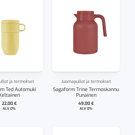
llot ja termokset
Juomapullot ja termokset
rm Ted Automuki
Sagaform Trine Termoskannu
Keltainen
Punainen
22,00
€
49,00
€
ALV 0%
ALV 0%