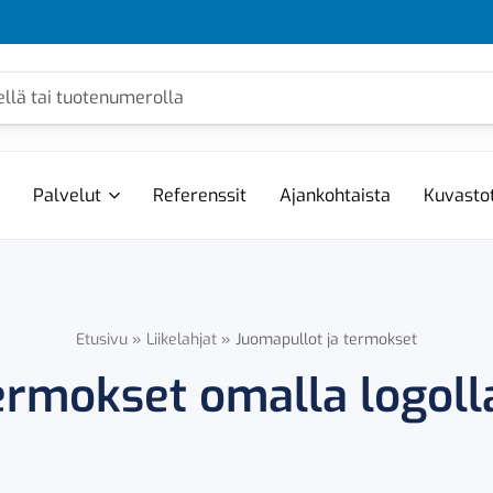
Palvelut
Referenssit
Ajankohtaista
Kuvasto
Etusivu
»
Liikelahjat
»
Juomapullot ja termokset
ermokset omalla logolla