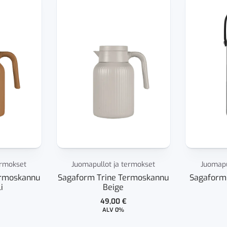
ermokset
Juomapullot ja termokset
Juomapu
ermoskannu
Sagaform Trine Termoskannu
Sagaform
i
Beige
49,00
€
ALV 0%