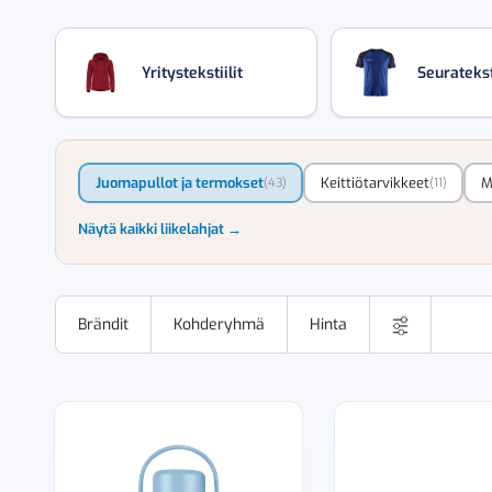
Yritystekstiilit
Seurateksti
Juomapullot ja termokset
Keittiötarvikkeet
M
(43)
(11)
Näytä kaikki liikelahjat →
Brändit
Kohderyhmä
Hinta