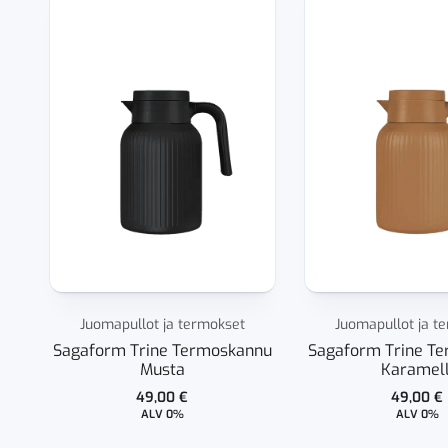
Juomapullot ja termokset
Juomapullot ja t
Sagaform Trine Termoskannu
Sagaform Trine T
Musta
Karamell
49,00
€
49,00
€
ALV 0%
ALV 0%