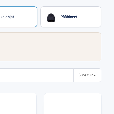
ikelahjat
Päähineet
Suosituin