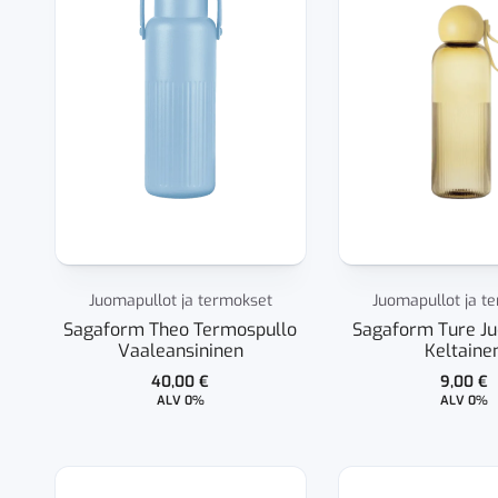
Juomapullot ja termokset
Juomapullot ja t
Sagaform Theo Termospullo
Sagaform Ture J
Vaaleansininen
Keltaine
40,00
€
9,00
€
ALV 0%
ALV 0%