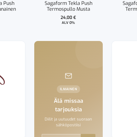
a Push
Sagaform Tekla Push
Sagaf
unainen
Termospullo Musta
Term
24,00
€
ALV 0%
ILMAINEN
Älä missaa
tarjouksia
Diilit ja uutuudet suoraan
sähköpostiisi