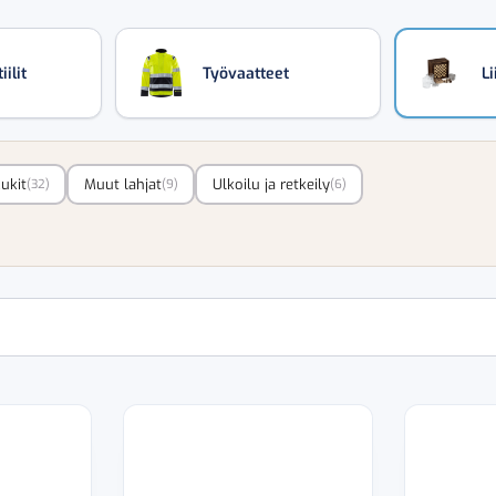
ilit
Työvaatteet
Li
ukit
Muut lahjat
Ulkoilu ja retkeily
(32)
(9)
(6)