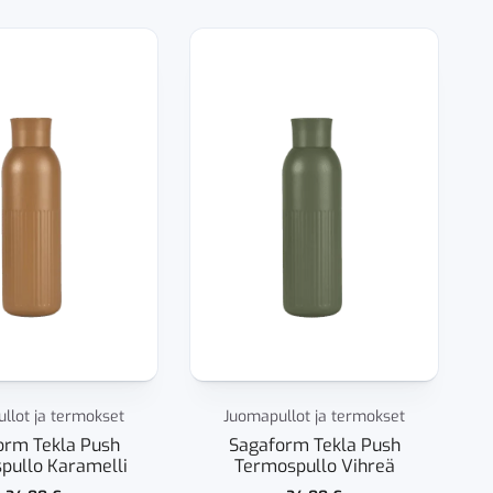
llot ja termokset
Juomapullot ja termokset
orm Tekla Push
Sagaform Tekla Push
pullo Karamelli
Termospullo Vihreä