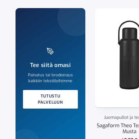
Tee siitä omasi
Painatus tai brodeeraus
kaikkiin tekstiileihimme
TUTUSTU
PALVELUUN
Juomapullot ja t
Sagaform Theo Te
Musta