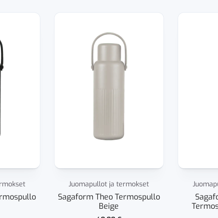
ermokset
Juomapullot ja termokset
Juomapu
rmospullo
Sagaform Theo Termospullo
Sagaf
Beige
Termos