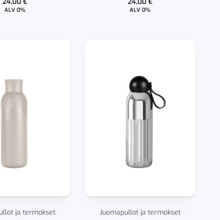
24,00
€
24,00
€
ALV 0%
ALV 0%
llot ja termokset
Juomapullot ja termokset