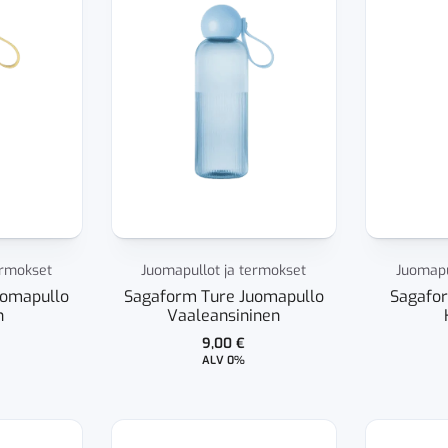
ermokset
Juomapullot ja termokset
Juomapu
uomapullo
Sagaform Ture Juomapullo
Sagafo
n
Vaaleansininen
9,00
€
ALV 0%