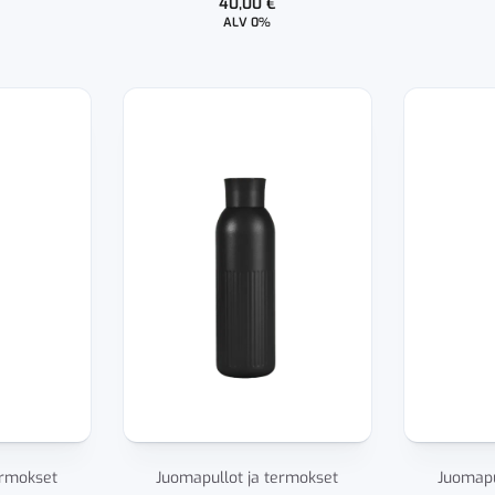
40,00
€
ALV 0%
ermokset
Juomapullot ja termokset
Juomapu