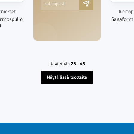
ermokset
Juomapu
ermospullo
Sagaform 
n
Näytetään
25
-
43
Näytä lisää tuotteita