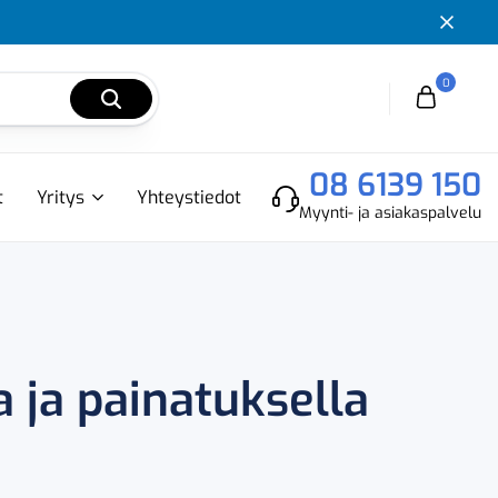
0
Cart
08 6139 150
t
Yritys
Yhteystiedot
Myynti- ja asiakaspalvelu
 ja painatuksella