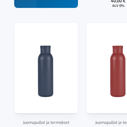
40,00
€
ALV 0%
Juomapullot ja termokset
Juomapullot ja t