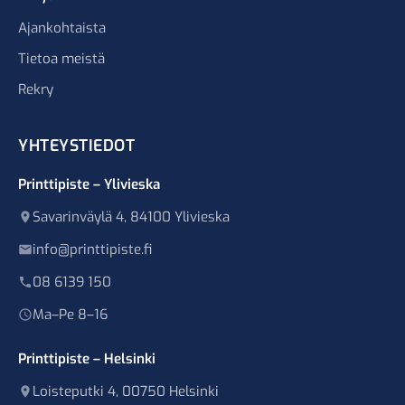
Ajankohtaista
Tietoa meistä
Rekry
YHTEYSTIEDOT
Printtipiste – Ylivieska
Savarinväylä 4, 84100 Ylivieska
info@printtipiste.fi
08 6139 150
Ma–Pe 8–16
Printtipiste – Helsinki
Loisteputki 4, 00750 Helsinki