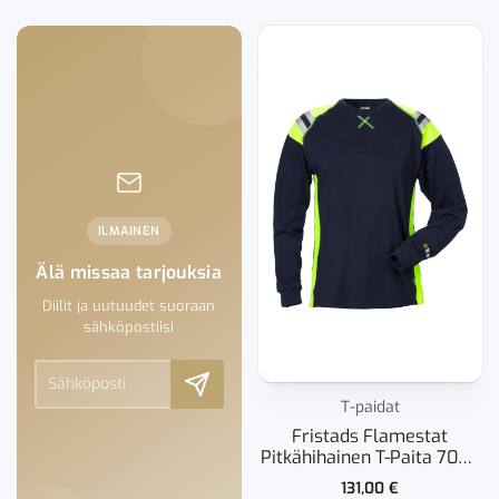
ILMAINEN
Älä missaa tarjouksia
Diilit ja uutuudet suoraan
sähköpostiisi
T-paidat
Fristads Flamestat
Pitkähihainen T-Paita 7098
TFLH Naisten
131,00
€