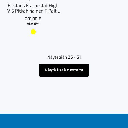
Fristads Flamestat High
VIS Pitkähihainen T-Paita
LK 3 7097 TFLH Naisten
201,00
€
ALV 0%
Näytetään
25
-
51
Näytä lisää tuotteita