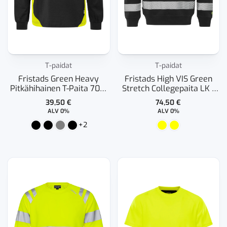
T-paidat
T-paidat
Fristads Green Heavy
Fristads High VIS Green
Pitkähihainen T-Paita 7071
Stretch Collegepaita LK 1
GTM
7530 GKC
39,50
€
74,50
€
ALV 0%
ALV 0%
+2