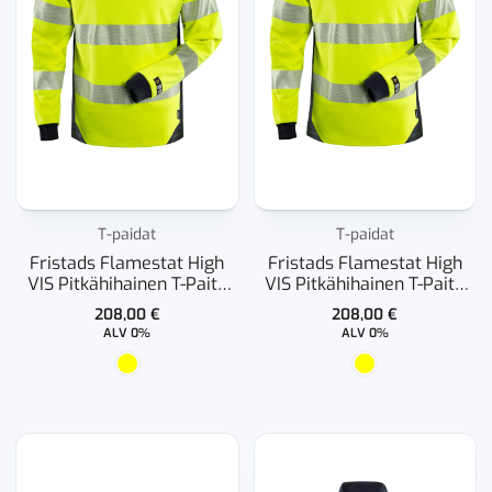
T-paidat
T-paidat
Fristads Flamestat High
Fristads Flamestat High
VIS Pitkähihainen T-Paita
VIS Pitkähihainen T-Paita
LK 3 7359 TFL
LK 3 7357 TFL Naisten
208,00
€
208,00
€
ALV 0%
ALV 0%