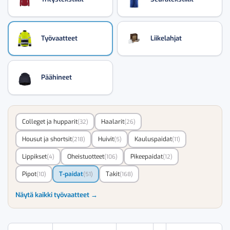
Työvaatteet
Liikelahjat
Päähineet
Colleget ja hupparit
Haalarit
(32)
(26)
Housut ja shortsit
Huivit
Kauluspaidat
(218)
(5)
(11)
Lippikset
Oheistuotteet
Pikeepaidat
(4)
(106)
(12)
Pipot
T-paidat
Takit
(10)
(51)
(168)
Näytä kaikki työvaatteet →