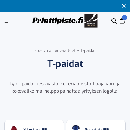
ISTE.FI
ISTE.FI
ISTE.FI
ISTE.FI
TEEMME YRITYKSESI NÄKYVÄKSI
TEEMME YRITYKSESI NÄKYVÄKSI
TEEMME YRITYKSESI NÄKYVÄKSI
TEEMME YRITYKSESI NÄKYVÄKSI
0
Etsi
Ca
tuoten
tai
tuote
Etusivu
»
Työvaatteet
»
T-paidat
T-paidat
Työ-t-paidat kestävistä materiaaleista. Laaja väri- ja
kokovalikoima, helppo painattaa yrityksen logolla.
Yritystekstiilit
Seuratekstiilit