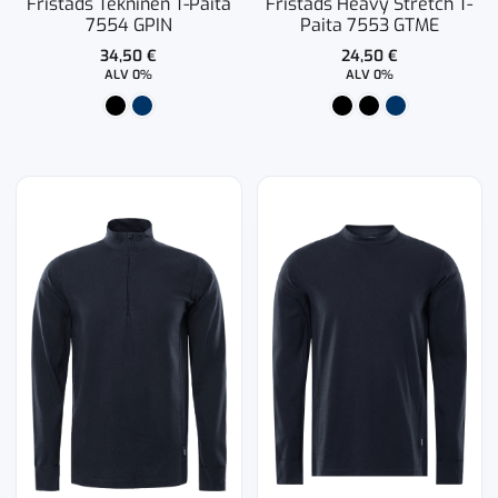
Fristads Tekninen T-Paita
Fristads Heavy Stretch T-
7554 GPIN
Paita 7553 GTME
34,50
€
24,50
€
ALV 0%
ALV 0%