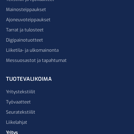
Mainosteippaukset
Ajoneuvoteippaukset
Tarrat ja tulosteet
Digipainotuotteet
Liiketila- ja ulkomainonta
Messuosastot ja tapahtumat
TUOTEVALIKOIMA
Yritystekstiilit
Työvaatteet
Seuratekstiilit
Liikelahjat
Yritys