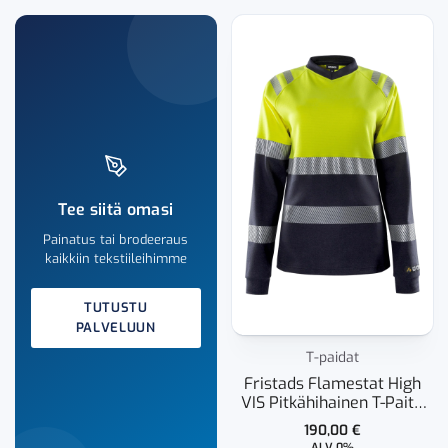
Tee siitä omasi
Painatus tai brodeeraus
kaikkiin tekstiileihimme
TUTUSTU
PALVELUUN
T-paidat
Fristads Flamestat High
VIS Pitkähihainen T-Paita
LK 1 7108 TFL Naisten
190,00
€
ALV 0%