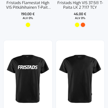
Fristads Flamestat High
Fristads High VIS 37.5® T-
VIS Pitkähihainen T-Paita
Paita LK 2 7117 TCY
LK 1 7107 TFL
190,00
€
46,00
€
ALV 0%
ALV 0%