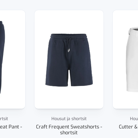
rtsit
Housut ja shortsit
Hous
eat Pant -
Craft Frequent Sweatshorts -
Cutter &
shortsit