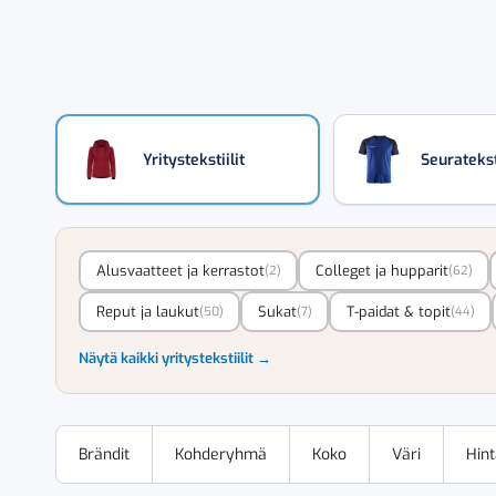
Yritystekstiilit
Seurateksti
Alusvaatteet ja kerrastot
Colleget ja hupparit
(2)
(62)
Reput ja laukut
Sukat
T-paidat & topit
(50)
(7)
(44)
Näytä kaikki yritystekstiilit →
Brändit
Kohderyhmä
Koko
Väri
Hin