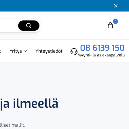
0
Cart
08 6139 150
t
Yritys
Yhteystiedot
Myynti- ja asiakaspalvelu
ja ilmeellä
liset mallit.