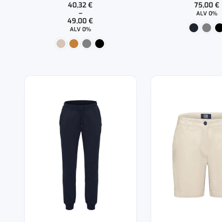
40,32
€
75,00
€
–
ALV 0%
49,00
€
Hintaluokka:
ALV 0%
40,32 €
-
49,00 €