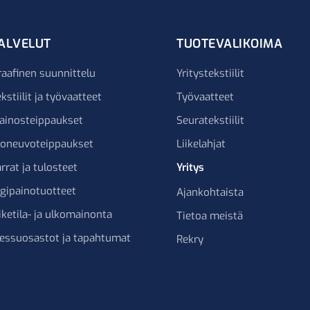
ALVELUT
TUOTEVALIKOIMA
raafinen suunnittelu
Yritystekstiilit
kstiilit ja työvaatteet
Työvaatteet
ainosteippaukset
Seuratekstiilit
joneuvoteippaukset
Liikelahjat
rrat ja tulosteet
Yritys
igipainotuotteet
Ajankohtaista
iketila- ja ulkomainonta
Tietoa meistä
essuosastot ja tapahtumat
Rekry