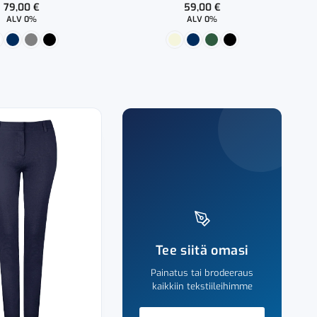
79,00
€
59,00
€
ALV 0%
ALV 0%
Tee siitä omasi
Painatus tai brodeeraus
kaikkiin tekstiileihimme