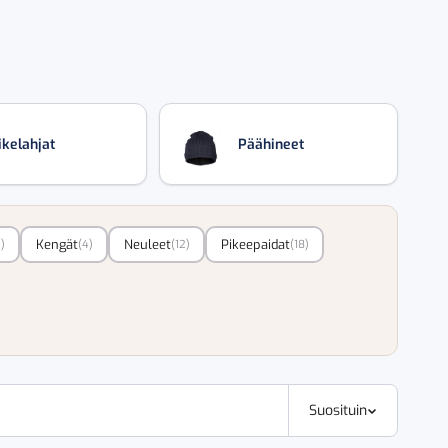
ikelahjat
Päähineet
Kengät
Neuleet
Pikeepaidat
)
(4)
(12)
(18)
Suosituin