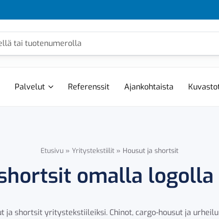
Palvelut
Referenssit
Ajankohtaista
Kuvasto
Etusivu
»
Yritystekstiilit
»
Housut ja shortsit
shortsit omalla logolla 
ut ja shortsit yritystekstiileiksi. Chinot, cargo-housut ja urheilul