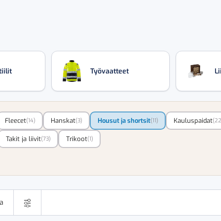
ilit
Työvaatteet
Li
Fleecet
Hanskat
Housut ja shortsit
Kauluspaidat
(14)
(3)
(11)
(22
Takit ja liivit
Trikoot
(73)
(1)
ta