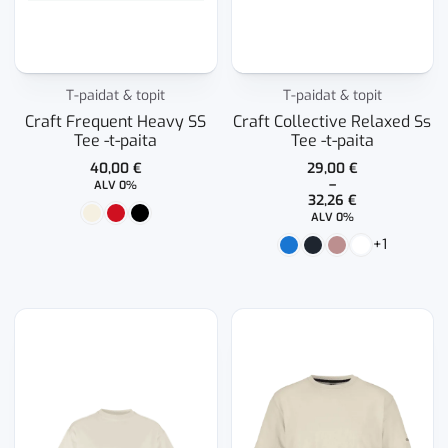
T-paidat & topit
T-paidat & topit
Craft Frequent Heavy SS
Craft Collective Relaxed Ss
Tee -t-paita
Tee -t-paita
40,00
€
29,00
€
–
ALV 0%
32,26
€
Hintaluokka:
ALV 0%
29,00 €
+1
-
32,26 €