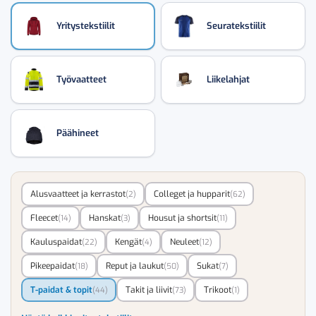
Yritystekstiilit
Seuratekstiilit
Työvaatteet
Liikelahjat
Päähineet
Alusvaatteet ja kerrastot
Colleget ja hupparit
(2)
(62)
Fleecet
Hanskat
Housut ja shortsit
(14)
(3)
(11)
Kauluspaidat
Kengät
Neuleet
(22)
(4)
(12)
Pikeepaidat
Reput ja laukut
Sukat
(18)
(50)
(7)
T-paidat & topit
Takit ja liivit
Trikoot
(44)
(73)
(1)