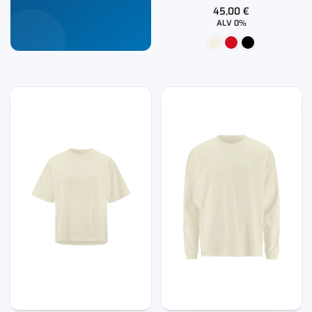
t-paita
45,00
€
ALV 0%