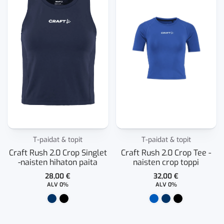
T-paidat & topit
T-paidat & topit
Craft Rush 2.0 Crop Singlet
Craft Rush 2.0 Crop Tee -
-naisten hihaton paita
naisten crop toppi
28,00
€
32,00
€
ALV 0%
ALV 0%