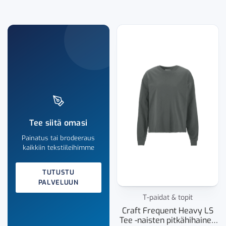
Tee siitä omasi
Painatus tai brodeeraus
kaikkiin tekstiileihimme
TUTUSTU
PALVELUUN
T-paidat & topit
Craft Frequent Heavy LS
Tee -naisten pitkähihainen