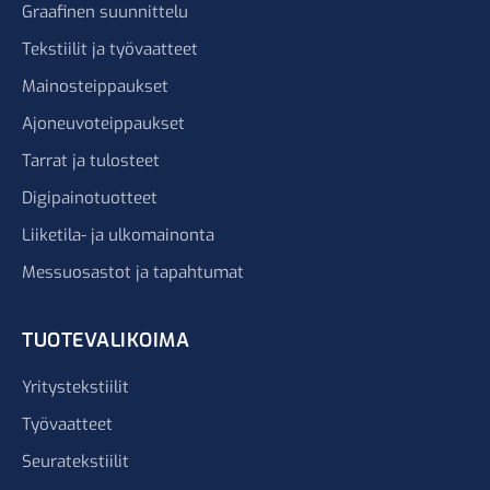
Graafinen suunnittelu
Tekstiilit ja työvaatteet
Mainosteippaukset
Ajoneuvoteippaukset
Tarrat ja tulosteet
Digipainotuotteet
Liiketila- ja ulkomainonta
Messuosastot ja tapahtumat
TUOTEVALIKOIMA
Yritystekstiilit
Työvaatteet
Seuratekstiilit