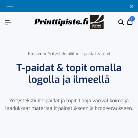
0
Etsi
Ca
tuoten
tai
tuote
Etusivu
»
Yritystekstiilit
»
T-paidat & topit
T-paidat & topit omalla
logolla ja ilmeellä
Yritystekstiilit t-paidat ja topit. Laaja värivalikoima ja
laadukkaat materiaalit painatukseen ja brodeeraukseen.