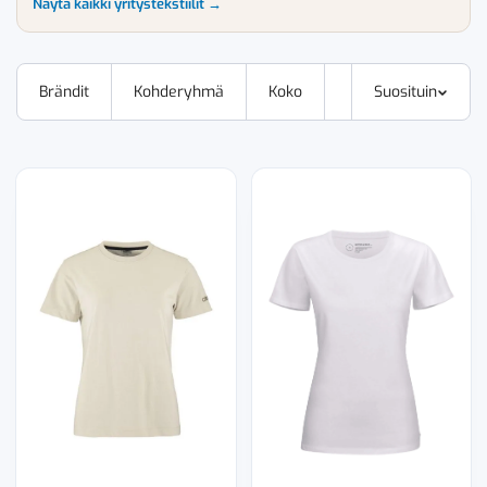
Näytä kaikki yritystekstiilit →
Brändit
Kohderyhmä
Koko
Suosituin