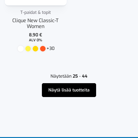
T-paidat & topit
Clique New Classic-T
Women
8,90
€
ALV 0%
+30
Näytetään
25
-
44
Näytä lisää tuotteita