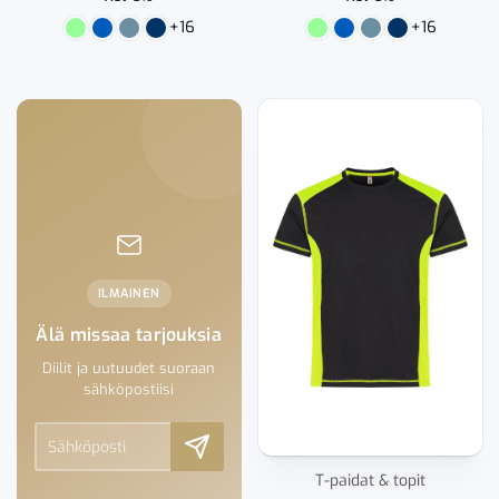
+16
+16
ILMAINEN
Älä missaa tarjouksia
Diilit ja uutuudet suoraan
sähköpostiisi
T-paidat & topit